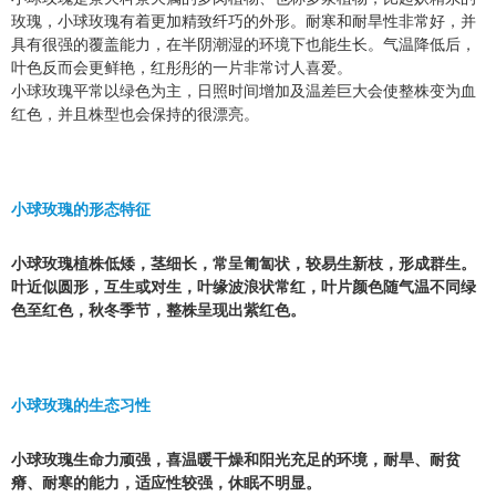
玫瑰，小球玫瑰有着更加精致纤巧的外形。耐寒和耐旱性非常好，并
具有很强的覆盖能力，在半阴潮湿的环境下也能生长。气温降低后，
叶色反而会更鲜艳，红彤彤的一片非常讨人喜爱。
小球玫瑰平常以绿色为主，日照时间增加及温差巨大会使整株变为血
红色，并且株型也会保持的很漂亮。
小球玫瑰的形态特征
小球玫瑰植株低矮，茎细长，常呈匍匐状，较易生新枝，形成群生。
叶近似圆形，互生或对生，叶缘波浪状常红，叶片颜色随气温不同绿
色至红色，秋冬季节，整株呈现出紫红色。
小球玫瑰的生态习性
小球玫瑰生命力顽强，喜温暖干燥和阳光充足的环境，耐旱、耐贫
瘠、耐寒的能力，适应性较强，休眠不明显。