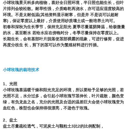
小球玫瑰景天科多肉植物，喜好全日照环境，半日照也能生长，但叶
片排列会较松散。耐旱性强，介质略乾再浇水，亦可适应湿度较高的
环境。不是太耐低温(其他资料显示耐寒，但是并 不是说可以超耐
寒)，保证零度以上最好，介质使用砂质壤土或一般培养土均可。
初春和深秋为生长季节，保持充足阳光 夏季尽量遮荫降温，给极微量
的水，甚至断水 若给水应在傍晚时分，冬季尽量保持在零度以上。
长期生长，会有基部叶片脱落使茎部裸露的现象，可进行修剪，促进
再度分枝生 长，剪下的茎可以作为繁殖材料进行扦插。
小球玫瑰的栽培技术
1、
光照
小球玫瑰喜温暖干燥和阳光充足的环境，所以要给予足够的光照，若
光照不足，水分过多，会引起小球玫瑰节茎伸长，叶片疏散，颜色变
绿，有负龙血之名，充分的光照及合适的温差巨大会使小球玫瑰变为
血红色，株型也会保持得很漂亮，不逊色于玫瑰。
2、
盆土
盆土尽量疏松透气，可泥炭土与颗粒土3比2的比例配制，