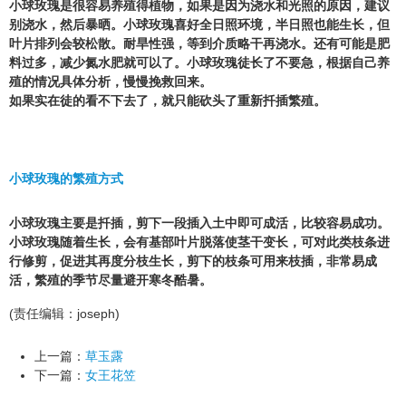
小球玫瑰是很容易养殖得植物，如果是因为浇水和光照的原因，建议
别浇水，然后暴晒。小球玫瑰喜好全日照环境，半日照也能生长，但
叶片排列会较松散。耐旱性强，等到介质略干再浇水。还有可能是肥
料过多，减少氮水肥就可以了。小球玫瑰徒长了不要急，根据自己养
殖的情况具体分析，慢慢挽救回来。
如果实在徒的看不下去了，就只能砍头了重新扦插繁殖。
小球玫瑰的繁殖方式
小球玫瑰主要是扦插，剪下一段插入土中即可成活，比较容易成功。
小球玫瑰随着生长，会有基部叶片脱落使茎干变长，可对此类枝条进
行修剪，促进其再度分枝生长，剪下的枝条可用来枝插，非常易成
活，繁殖的季节尽量避开寒冬酷暑。
(责任编辑：joseph)
上一篇：
草玉露
下一篇：
女王花笠