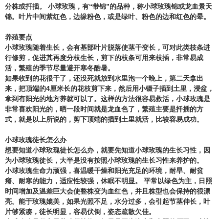
分株或扦插。 小球玫瑰，有“带锦”的品种，称小球玫瑰锦或龙血景天
锦。叶片中间紫红色，边缘粉色，或是绿叶、粉色的边和红色的晕。
养殖要点
小球玫瑰随着生长，会有基部叶片脱落使茎干变长，可对此类枝条进
行修剪，促进其再度分枝生长，剪下的枝条可用来枝插，非常易成
活，繁殖的季节尽量避开寒冬酷暑。
如果收到的花很干了，还没死就放到水里泡一个晚上，第二天拿出
来，把顶端的4厘米长的花枝剪下来，然后用小镊子插到土里，浸盆，
拿到有阳光的地方养就可以了。这样的方法很容易救活，小球玫瑰是
非常喜欢阳光的，晒一段时间就是龙血色了，繁殖主要是扦插的方
式，就是以上所说的，剪下顶端的插到土里就活，比较容易成功。
小球玫瑰徒长怎么办
想要知道小球玫瑰徒长怎么办，就要先知道小球玫瑰的生长习性，因
为小球玫瑰徒长，大半是没有按照小球玫瑰的生长习性来养护的。
小球玫瑰生命力顽强，喜温暖干燥和阳光充足的环境，耐旱、耐贫
瘠、耐寒的能力，适应性较强，休眠不明显。 平常以绿色为主，日照
时间增加及温差巨大会使整株变为血红色，并且株型也会保持的很漂
亮。能于玫瑰媲美，如果光照不足，水分过多，会引起节茎伸长，叶
片够紧凑，徒长明显，容易伏倒，姿态疏散欠佳。