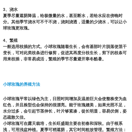
3、
浇水
夏季尽量遮荫降温，给极微量的水，甚至断水，若给水应在傍晚时
分。其他季节浇水可不干不浇，浇则浇透，适量的少浇水，可以让小
球玫瑰更玫瑰。
4、
繁殖
一般选用枝插的方式。小球玫瑰随着生长，会有基部叶片脱落使茎干
变长，可对此类枝条进行修剪，促进其再度分枝生长，剪下的枝条可
用来枝插，非常易成活，繁殖的季节尽量避开寒冬酷暑。
小球玫瑰的养殖方法
小球玫瑰平常以绿色为主，日照时间增加及温差巨大会使整株变为血
红色，并且株型也会保持的很漂亮。能于玫瑰媲美，如果光照不足，
水分过多，会引起节茎伸长，叶片够紧凑，徒长明显，容易伏倒，姿
态疏散欠佳。
小球玫瑰可在露天栽培，生长旺盛期主要在初春和深秋。由于根系
浅，可用浅盆种植。夏季可稍遮荫，其它时间粗放管理。繁殖方法：